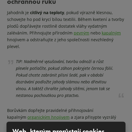
ochrannou ruku
Jahodník je
citlivý na teploty
, pokud výrazně klesnou,
schovejte ho pod krycí bílou textilii. Během kvetení a tvorby
plodů dopřávejte rostlině dostatek vláhy vydatným
zaléváním. Přihnojujte přírodním
pevným
nebo
kapalným
hnojivem a odstraňujte z jeho společnosti nevzhledný
plevel.
TIP: Nadměrné vysušování, tvorbu odnoží a růst
plevele potlačíte, pokud záhon pokryjete černou fólií.
Pokud chcete zabránit plísni šedé, pak v období
dozrávání podložte jahody slámou nebo dřevitou
vlnou. A taktéž chraňte jahody sítěmi, jenom tak se
nestanou pochoutkou pro ptactvo.
Borůvkám dopřejte pravidelné přihnojování
kapalným
organickým hnojivem
a zjara přisypte vyzrálý
kompost. Protože si borůvky hoví v kyselé půdě, využívejte k
Web, kterým prorůstají cookies
okyselení půdy speciální
substrát pro borůvky
, rašelinu