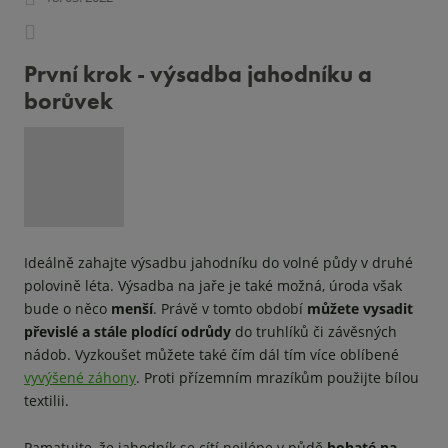
První krok - výsadba jahodníku a
borůvek
Ideálně zahajte výsadbu jahodníku do volné půdy v druhé
polovině léta. Výsadba na jaře je také možná, úroda však
bude o něco
menší
. Právě v tomto období
můžete vysadit
převislé a stále plodící odrůdy
do truhlíků či závěsných
nádob. Vyzkoušet můžete také čím dál tím více oblíbené
vyvýšené záhony
. Proti přízemním mrazíkům použijte bílou
textilii.
Pamatujte, že jahodník se cítí nejlépe v půdě
bohaté na