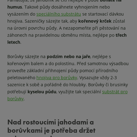
humus
. Takové půdy dosáhnete vyhnojením nebo
vysázením do
speciálního substrátu
se startovací dávkou
hnojiva. Sazeničky sázejte tak, aby
kořenový krček
zůstal
na úrovni povrchu půdy. A nezapomeňte při pěstování na
záhonech na pravidelnou obměnu místa, nejlépe po
třech
letech
.
Borůvky sázejte na
podzim nebo na jaře
, nejlépe s
kořenovým balem a do polostínu. Před samotnou výsadbou
proveďte základní přihnojení půdy pomocí přírodního
peletovaného
hnojiva pro borůvky
. Vysazujte vždy 2-3
sazenice k sobě a pořádně do hloubky. Borůvky či brusinky
potřebují
kyselou půdu
, využijte tak speciální
substrát pro
borůvky
.
Nad rostoucími jahodami a
borůvkami je potřeba držet