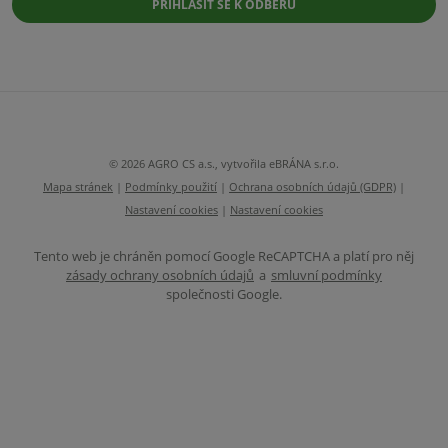
PŘIHLÁSIT SE K ODBĚRU
osobních
údajů
.
Formulář
se
nepodařilo
odeslat.
© 2026 AGRO CS a.s., vytvořila eBRÁNA s.r.o.
Mapa stránek
|
Podmínky použití
|
Ochrana osobních údajů (GDPR)
|
Nastavení cookies
|
Nastavení cookies
Tento web je chráněn pomocí Google ReCAPTCHA a platí pro něj
zásady ochrany osobních údajů
a
smluvní podmínky
společnosti Google.