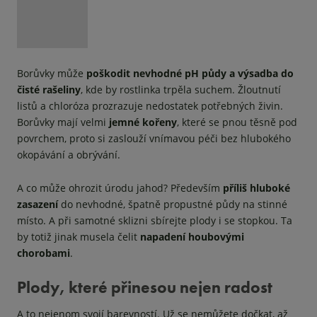
Borůvky může
poškodit nevhodné pH půdy a výsadba do
čisté rašeliny
, kde by rostlinka trpěla suchem. Žloutnutí
listů a chloróza prozrazuje nedostatek potřebných živin.
Borůvky mají velmi
jemné kořeny
, které se pnou těsně pod
povrchem, proto si zaslouží vnímavou péči bez hlubokého
okopávání a obrývání.
A co může ohrozit úrodu jahod? Především
příliš hluboké
zasazení
do nevhodné, špatně propustné půdy na stinné
místo. A při samotné sklizni sbírejte plody i se stopkou. Ta
by totiž jinak musela čelit
napadení houbovými
chorobami
.
Plody, které přinesou nejen radost
A to nejenom svojí barevností. Už se nemůžete dočkat, až