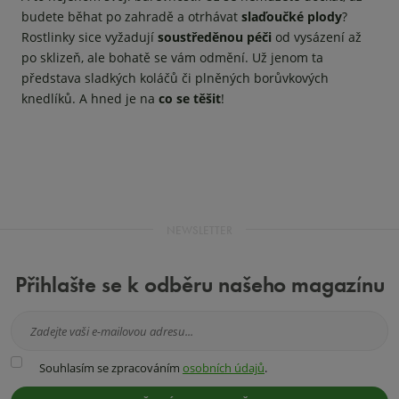
budete běhat po zahradě a otrhávat
slaďoučké plody
?
Rostlinky sice vyžadují
soustředěnou péči
od vysázení až
po sklizeň, ale bohatě se vám odmění. Už jenom ta
představa sladkých koláčů či plněných borůvkových
knedlíků. A hned je na
co se těšit
!
NEWSLETTER
Přihlašte se k odběru našeho magazínu
Souhlasím
Souhlasím se zpracováním
osobních údajů
.
se
zpracováním