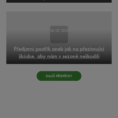
26. 02. 2025
Předjarní postřik aneb jak na přezimující
škůdce, aby nám v sezoně neškodili
DALŠÍ PŘÍSPĚVKY
Výrobky