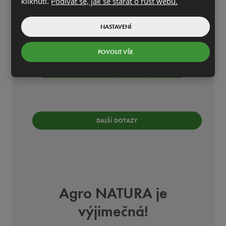
kliknutí.
Podívat se, jak se starat o růst webu.
Proč nejsou hnojiva a substráty označeny
NASTAVENÍ
BIO?
Mohu si omezit škůdce na zahrádce?
POVOLIT VŠE
Co je ochranná lhůta?
Co znamená vhodné pro BIO pěstování?
DALŠÍ DOTAZY
Agro NATURA je
výjimečná!