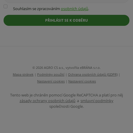
Souhlasím
Souhlasím se zpracováním
osobních údajů
.
se
zpracováním
PŘIHLÁSIT SE K ODBĚRU
osobních
údajů
.
Formulář
se
nepodařilo
odeslat.
© 2026 AGRO CS a.s., vytvořila eBRÁNA s.r.o.
Mapa stránek
|
Podmínky použití
|
Ochrana osobních údajů (GDPR)
|
Nastavení cookies
|
Nastavení cookies
Tento web je chráněn pomocí Google ReCAPTCHA a platí pro něj
zásady ochrany osobních údajů
a
smluvní podmínky
společnosti Google.