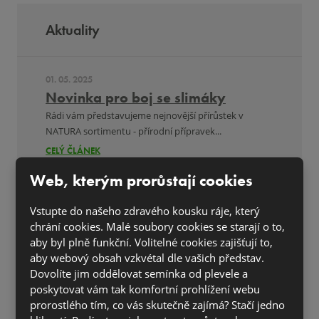
Aktuality
01. 05. 2025
Novinka pro boj se slimáky
Rádi vám představujeme nejnovější přírůstek v
NATURA sortimentu - přírodní přípravek...
CELÝ ČLÁNEK
Web, kterým prorůstají cookies
DALŠÍ AKTUALITY
Vstupte do našeho zdravého kousku ráje, který
chrání cookies. Malé soubory cookies se starají o to,
aby byl plně funkční. Volitelné cookies zajišťují to,
aby webový obsah vzkvétal dle vašich představ.
Dovolíte jim oddělovat semínka od plevele a
Časté dotazy
poskytovat vám tak komfortní prohlížení webu
prorostlého tím, co vás skutečně zajímá? Stačí jedno