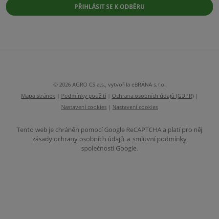
zpracováním
PŘIHLÁSIT SE K ODBĚRU
osobních
údajů
.
Formulář
se
nepodařilo
odeslat.
© 2026 AGRO CS a.s., vytvořila eBRÁNA s.r.o.
Mapa stránek
|
Podmínky použití
|
Ochrana osobních údajů (GDPR)
|
Nastavení cookies
|
Nastavení cookies
Tento web je chráněn pomocí Google ReCAPTCHA a platí pro něj
zásady ochrany osobních údajů
a
smluvní podmínky
společnosti Google.