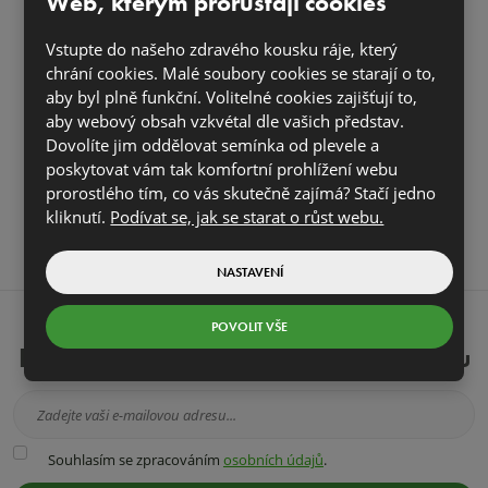
Web, kterým prorůstají cookies
Severní Morava a Slezsko
Vstupte do našeho zdravého kousku ráje, který
chrání cookies. Malé soubory cookies se starají o to,
aby byl plně funkční. Volitelné cookies zajišťují to,
aby webový obsah vzkvétal dle vašich představ.
Dovolíte jim oddělovat semínka od plevele a
Jižní Morava
poskytovat vám tak komfortní prohlížení webu
prorostlého tím, co vás skutečně zajímá? Stačí jedno
kliknutí.
Podívat se, jak se starat o růst webu.
NASTAVENÍ
NEWSLETTER
POVOLIT VŠE
Přihlašte se k odběru našeho magazínu
Souhlasím
Souhlasím se zpracováním
osobních údajů
.
se