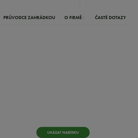
Vy
PRŮVODCE ZAHRÁDKOU
O FIRMĚ
ČASTÉ DOTAZY
Výrobky
UKÁZAT NABÍDKU