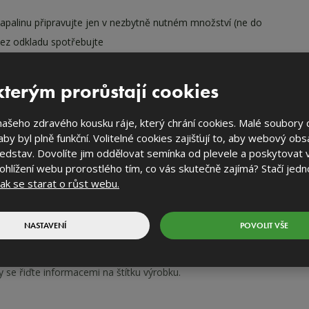
kapalinu připravujte jen v nezbytně nutném množství (ne do
bez odkladu spotřebujte
 obalů:
krabička - do papíru
terým prorůstají cookies
 vnitřního obalu a zbytků přípravku
: odevzdat do
dvora jako nebezpečný odpad (v originálním obalu)
ašeho zdravého kousku ráje, který chrání cookies. Malé soubory 
 aby byl plně funkční. Volitelné cookies zajišťují to, aby webový ob
 zbytků aplikační kapaliny
: naředit cca 1:5 vodou a
ředstav. Dovolíte jim oddělovat semínka od plevele a poskytovat 
 na ošetřované ploše
ohlížení webu prorostlého tím, co vás skutečně zajímá? Stačí jedno 
jak se starat o růst webu.
NASTAVENÍ
POVOLIT VŠE
ípravky na ochranu rostlin bezpečně. Před použitím si vždy
ačení a informace o přípravku. Respektujte varovné věty a
 se řiďte informacemi na štítku výrobku.