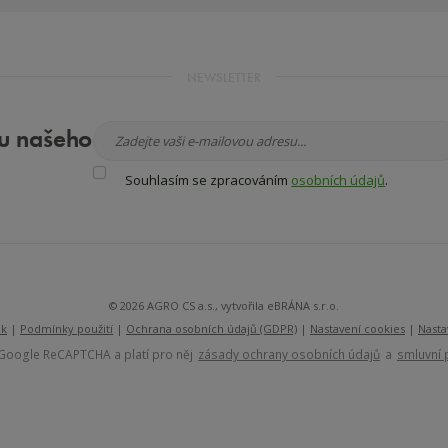
NEWSLETTER
ru našeho
Souhlasím
Souhlasím se zpracováním
osobních údajů
.
se
Formulář
zpracováním
se
osobních
údajů
.
nepodařilo
odeslat.
© 2026 AGRO CS a.s., vytvořila eBRÁNA s.r.o.
ek
|
Podmínky použití
|
Ochrana osobních údajů (GDPR)
|
Nastavení cookies
|
Nasta
Google ReCAPTCHA a platí pro něj
zásady ochrany osobních údajů
a
smluvní