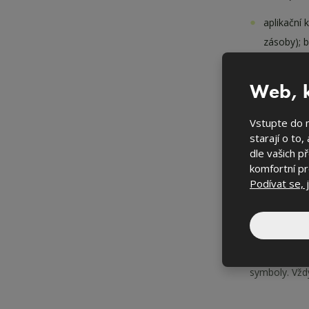
aplikační 
zásoby); 
likvidace
Web, k
likvidace
sběrného 
Vstupte do n
starají o to,
likvidace
dle vašich p
vystříkat
komfortní pr
Podívat se, 
Používejte př
přečtěte ozn
symboly. Vždy