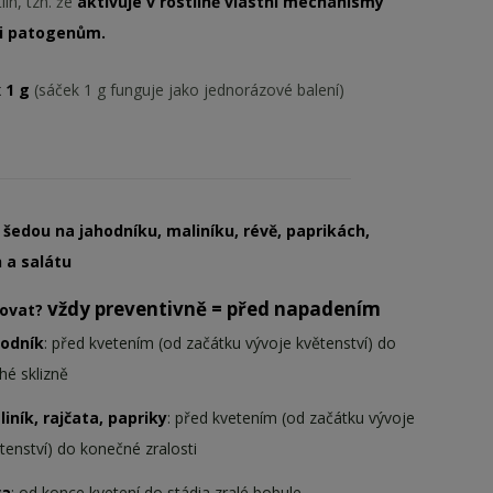
in, tzn. že
aktivuje v rostlině vlastní mechanismy
ti patogenům.
x 1 g
(sáček 1 g funguje jako jednorázové balení)
ň šedou
na jahodníku, maliníku, révě, paprikách,
 a salátu
vždy preventivně = před napadením
kovat?
hodník
: před kvetením (od začátku vývoje květenství) do
hé sklizně
iník, rajčata, papriky
: před kvetením (od začátku vývoje
tenství) do konečné zralosti
va
: od konce kvetení do stádia zralé bobule