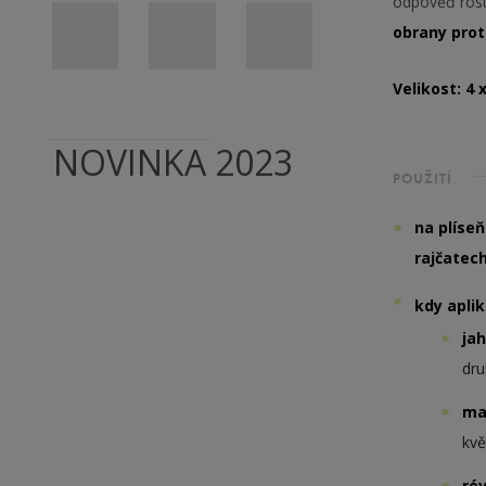
odpověď rostl
obrany pro
Velikost: 4 
NOVINKA 2023
POUŽITÍ
na plíse
rajčatech
kdy apli
ja
dru
mal
kvě
ré