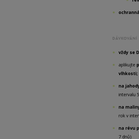
ochranná
DÁVKOVÁNÍ
vždy se 
aplikujte
vlhkosti
na jahod
intervalu 
na maliny
rok v inte
na révu 
7 dnů)