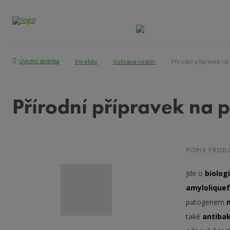
Úvodní stránka
Výrobky
Ochrana rostlin
Přírodní přípravek na
Přírodní přípravek na 
POPIS PROD
Jde o
biolog
amylolique
patogenem
také
antibak