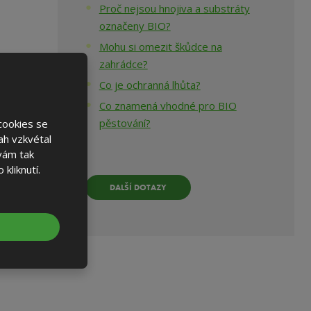
Proč nejsou hnojiva a substráty
označeny BIO?
Mohu si omezit škůdce na
zahrádce?
Co je ochranná lhůta?
Co znamená vhodné pro BIO
pěstování?
cookies se
sah vzkvétal
vám tak
kliknutí.
DALŠÍ DOTAZY