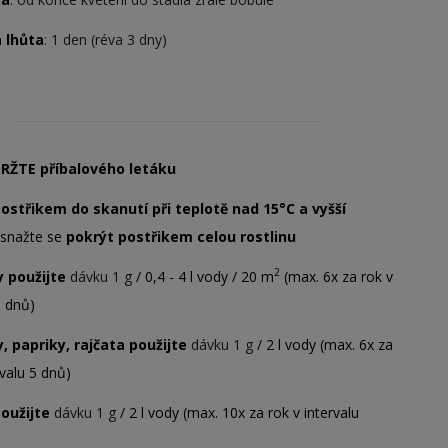
 lhůta
: 1 den (réva 3 dny)
DRŽTE příbalového letáku
postřikem do skanutí
při teplotě nad 15°C
a vyšší
;
snažte se
pokrýt postřikem celou rostlinu
2
y použijte
dávku 1 g
/ 0,4 - 4 l vody / 20 m
(max. 6x za rok v
5 dnů)
, papriky, rajčata použijte
dávku 1 g
/ 2 l vody (max. 6x za
rvalu 5 dnů)
použijte
dávku 1 g
/ 2 l vody (max. 10x za rok v intervalu