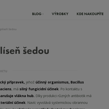
BLOG
VÝROBKY
KDE NAKOUPÍTE
 plíseň šedou
plíseň šedou
UKTU
ický přípravek,
jehož
účinný organismus,
Bacillus
faciens
, má
silný fungicidní účinek
. Po kontaktu s
narušuje vlákna hub.
Díky produkci různých antibiotik má
teriální účinek
. Navíc vyvolává systemickou obrannou