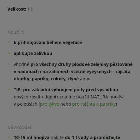
Velikost: 1 l
POUŽITÍ
k přihnojování během vegetace
aplikujte zálivkou
vhodné
pro všechny druhy plodové zeleniny pěstované
v nádobách i na záhonech včetně vyvýšených - rajčata,
okurky, papriky, cukety, dýně
apod.
TIP: pro základní vyhnojení půdy před výsadbou
nových rostlin doporučujeme použít NATURA hnojiva
v peletkách (
pro tykve
nebo
pro rajčata a papriky
)
DÁVKOVÁNÍ
10-15 ml hnojiva
nalijte
do 1 l vody a promíchejte