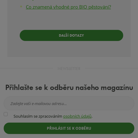
Co znamená vhodné pro BIO pěstování?
DALŠÍ DOTAZY
NEWSLETTER
Přihlašte se k odběru našeho magazínu
Souhlasím
Souhlasím se zpracováním
osobních údajů
.
se
zpracováním
PŘIHLÁSIT SE K ODBĚRU
osobních
údajů
.