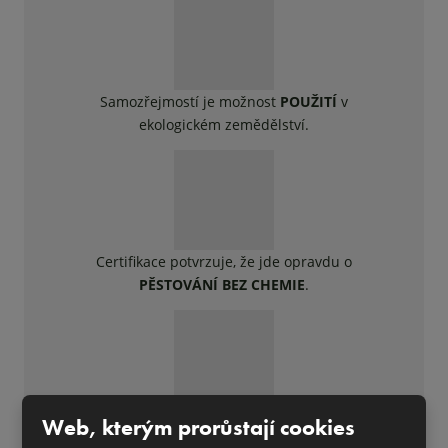
Samozřejmostí je možnost
POUŽITÍ
v
ekologickém zemědělství.
Certifikace potvrzuje, že jde opravdu o
PĚSTOVÁNÍ BEZ CHEMIE
.
Výrobky značky Agro NATURA pochází
Z
Web, kterým prorůstají cookies
PŘÍRODNÍCH SUROVIN
.