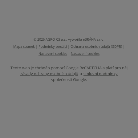
Formulář
se
nepodařilo
odeslat.
© 2026 AGRO CS a.s., vytvořila eBRÁNA s.r.o.
Mapa stránek
|
Podmínky použití
|
Ochrana osobních údajů (GDPR)
|
Nastavení cookies
|
Nastavení cookies
Tento web je chráněn pomocí Google ReCAPTCHA a platí pro něj
zásady ochrany osobních údajů
a
smluvní podmínky
společnosti Google.