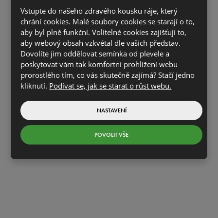
Vstupte do našeho zdravého kousku ráje, který
chrání cookies. Malé soubory cookies se starají o to,
aby byl plně funkční. Volitelné cookies zajišťují to,
aby webový obsah vzkvétal dle vašich představ.
Dovolíte jim oddělovat semínka od plevele a
poskytovat vám tak komfortní prohlížení webu
prorostlého tím, co vás skutečně zajímá? Stačí jedno
Výrobky
kliknutí.
Podívat se, jak se starat o růst webu.
NASTAVENÍ
UKÁZAT NABÍDKU
POVOLIT VŠE