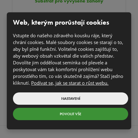
Substrát pro vyvýšené záhony
Web, kterým prorůstají cookies
Vstupte do našeho zdravého kousku ráje, který
chrání cookies. Malé soubory cookies se starají o to,
aby byl plně funkční. Volitelné cookies zajišťují to,
Kde
aby webový obsah vzkvétal dle vašich představ.
Dovolíte jim oddělovat semínka od plevele a
koupit?
poskytovat vám tak komfortní prohlížení webu
prorostlého tím, co vás skutečně zajímá? Stačí jedno
kliknutí.
Podívat se, jak se starat o růst webu.
ZOBRAZIT PRODEJNY
NASTAVENÍ
POVOLIT VŠE
NEWSLETTER