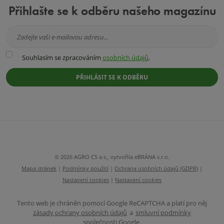
Přihlašte se k odběru našeho magazínu
Souhlasím
Souhlasím se zpracováním
osobních údajů
.
se
zpracováním
PŘIHLÁSIT SE K ODBĚRU
osobních
údajů
.
Formulář
se
nepodařilo
odeslat.
© 2026 AGRO CS a.s., vytvořila eBRÁNA s.r.o.
Mapa stránek
|
Podmínky použití
|
Ochrana osobních údajů (GDPR)
|
Nastavení cookies
|
Nastavení cookies
Tento web je chráněn pomocí Google ReCAPTCHA a platí pro něj
zásady ochrany osobních údajů
a
smluvní podmínky
společnosti Google.