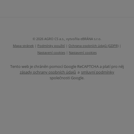
Formulář
se
nepodařilo
odeslat.
© 2026 AGRO CS a.s., vytvořila eBRÁNA s.r.o.
Mapa stránek
|
Podmínky použití
|
Ochrana osobních údajů (GDPR)
|
Nastavení cookies
|
Nastavení cookies
Tento web je chráněn pomocí Google ReCAPTCHA a platí pro něj
zásady ochrany osobních údajů
a
smluvní podmínky
společnosti Google.