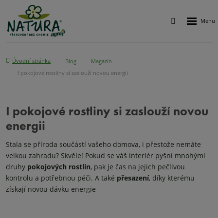
Rozbalen
Vyhledávání
menu
Úvodní stránka
Blog
Magazín
I pokojové rostliny si zaslouží novou energii
I pokojové rostliny si zaslouží novou
energii
Stala se příroda součástí vašeho domova, i přestože nemáte
velkou zahradu? Skvěle! Pokud se váš interiér pyšní mnohými
druhy
pokojových rostlin
, pak je čas na jejich pečlivou
kontrolu a potřebnou péči. A také
přesazení
, díky kterému
získají novou dávku energie