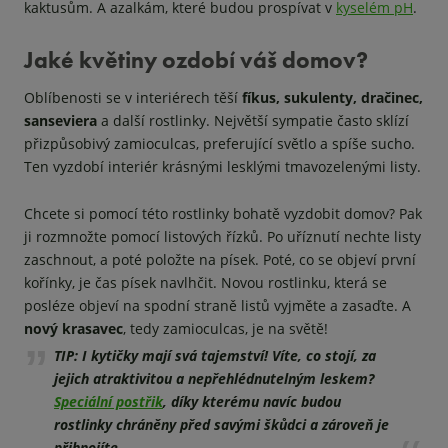
kaktusům. A azalkám, které budou prospívat v
kyselém pH
.
Jaké květiny ozdobí váš domov?
Oblíbenosti se v interiérech těší
fíkus, sukulenty, dračinec,
sanseviera
a další rostlinky. Největší sympatie často sklízí
přizpůsobivý zamioculcas, preferující světlo a spíše sucho.
Ten vyzdobí interiér krásnými lesklými tmavozelenými listy.
Chcete si pomocí této rostlinky bohatě vyzdobit domov? Pak
ji rozmnožte pomocí listových řízků. Po uříznutí nechte listy
zaschnout, a poté položte na písek. Poté, co se objeví první
kořínky, je čas písek navlhčit. Novou rostlinku, která se
posléze objeví na spodní straně listů vyjměte a zasaďte. A
nový krasavec
, tedy zamioculcas, je na světě!
TIP: I kytičky mají svá tajemství! Víte, co stojí, za
jejich atraktivitou a nepřehlédnutelným leskem?
Speciální postřik
, díky kterému navíc budou
rostlinky chráněny před savými škůdci a zároveň je
přihnojíte.