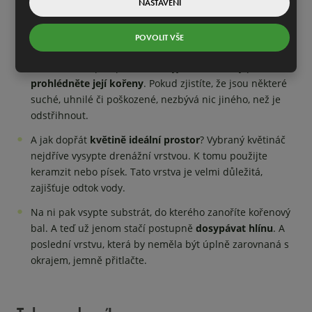
NASTAVENÍ
přesazování a pořádně je
zalijte
. Rostlinky pečlivě
prohlédněte. A do detailů. Jenom tak vám neuniknou
POVOLIT VŠE
špatné listy a výhonky, kterých je potřeba rostlinu zbavit.
Nakoukněte i pod povrch. Po vyjmutí rostlinky pečlivě
prohlédněte její kořeny
. Pokud zjistíte, že jsou některé
suché, uhnilé či poškozené, nezbývá nic jiného, než je
odstřihnout.
A jak dopřát
květině ideální prostor
? Vybraný květináč
nejdříve vysypte drenážní vrstvou. K tomu použijte
keramzit nebo písek. Tato vrstva je velmi důležitá,
zajišťuje odtok vody.
Na ni pak vsypte substrát, do kterého zanoříte kořenový
bal. A teď už jenom stačí postupně
dosypávat hlínu
. A
poslední vrstvu, která by neměla být úplně zarovnaná s
okrajem, jemně přitlačte.