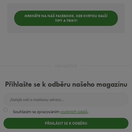
MRKNĚTE NA NÁŠ FACEBOOK, KDE KVETOU DALŠÍ
TIPY A TRIKY!
NEWSLETTER
Přihlašte se k odběru našeho magazínu
Souhlasím
Souhlasím se zpracováním
osobních údajů
.
se
zpracováním
PŘIHLÁSIT SE K ODBĚRU
osobních
údajů
.