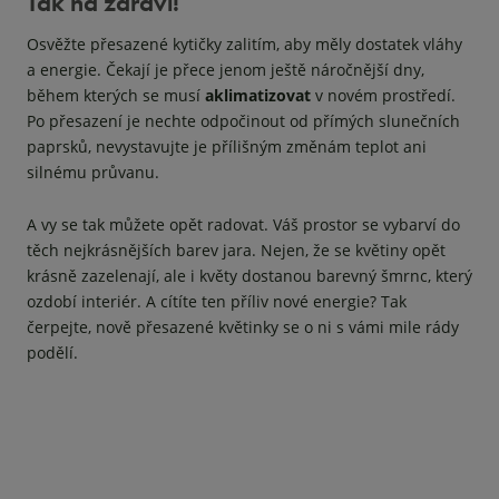
Tak na zdraví!
Osvěžte přesazené kytičky zalitím, aby měly dostatek vláhy
a energie. Čekají je přece jenom ještě náročnější dny,
během kterých se musí
aklimatizovat
v novém prostředí.
Po přesazení je nechte odpočinout od přímých slunečních
paprsků, nevystavujte je přílišným změnám teplot ani
silnému průvanu.
A vy se tak můžete opět radovat. Váš prostor se vybarví do
těch nejkrásnějších barev jara. Nejen, že se květiny opět
krásně zazelenají, ale i květy dostanou barevný šmrnc, který
ozdobí interiér. A cítíte ten příliv nové energie? Tak
čerpejte, nově přesazené květinky se o ni s vámi mile rády
podělí.