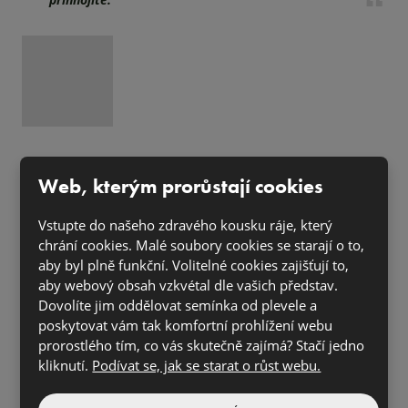
Web, kterým prorůstají cookies
Jak zahájit novou květinovou sezónu?
Přesazením!
Vstupte do našeho zdravého kousku ráje, který
chrání cookies. Malé soubory cookies se starají o to,
aby byl plně funkční. Volitelné cookies zajišťují to,
aby webový obsah vzkvétal dle vašich představ.
Dovolíte jim oddělovat semínka od plevele a
poskytovat vám tak komfortní prohlížení webu
prorostlého tím, co vás skutečně zajímá? Stačí jedno
kliknutí.
Podívat se, jak se starat o růst webu.
Ne každý má změny rád. Připravte kytičky na chystané