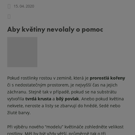
15. 04. 2020
Aby květiny nevolaly o pomoc
Pokud rostlinky rostou v zemině, která je
prorostlá kořeny
či s nedostatečným prostorem, je nejvyšší čas na jejich
záchranu. Stejně tak v případě, pokud se na substrátu
vytvořila
tvrdá krusta
a
bílý povlak
. Anebo pokud květina
nekvete, neroste a listy se zbarvují do hnědé, šedé nebo
žluté barvy.
Při výběru nového “modelu” květináče zohledněte velikost
rostliny. Měl by být vždy větší, průměrně tak o tři