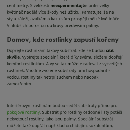
centimetry. S velikostí
neexperimentujte
, příliš velký
květináč nadělá více škody než užitku. Pamatujte, že na
stylu záleží, azalkám a kaktusům prospějí mělké květináče.
V hlubších porostou do krásy především palmy.
Domov, kde rostlinky zapustí kořeny
Dopřejte rostlinkám takový substrát, kde se budou
cítit
skvěle
. Vybírejte speciální, které díky svému složení dopřejí
komfort rostlinkám. A vy se tak můžete radovat z vykvetlých
rostlinek. Vhodně zvolené substráty umí hospodařit s
vodou, rostliny tak netrpí suchem nebo naopak
zamokřením.
Interiérovým rostlinám budou sedět substráty přímo pro
pokojové rostliny
. Substrát pro rostliny ozdobné listy potěší
nekvetoucí rostliny, jako jsou palmy. Speciální substrát
můžete také dopřát například orchidejím, sukulentům,