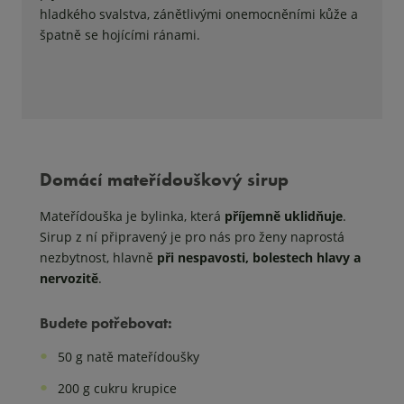
hladkého svalstva, zánětlivými onemocněními kůže a
špatně se hojícími ránami.
Domácí mateřídouškový sirup
Mateřídouška je bylinka, která
příjemně uklidňuje
.
Sirup z ní připravený je pro nás pro ženy naprostá
nezbytnost, hlavně
při nespavosti, bolestech hlavy a
nervozitě
.
Budete potřebovat:
50 g natě mateřídoušky
200 g cukru krupice