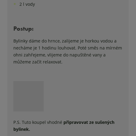
2 l vody
Postup:
Bylinky dáme do hrnce, zalijeme je horkou vodou a
necháme je 1 hodinu louhovat. Poté směs na mírném
ohni zahřejeme, vlijeme do napuštěné vany a
můžeme začít relaxovat.
P.S. Tuto koupel vhodné
připravovat ze sušených
bylinek.