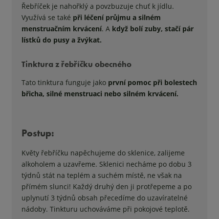
Řebříček je nahořklý a povzbuzuje chuť k jídlu.
Využívá se také
při léčení průjmu a silném
menstruačním krvácení
. A
když bolí zuby, stačí pár
lístků do pusy a žvýkat.
Tinktura z řebříčku obecného
Tato tinktura funguje jako
první pomoc při bolestech
břicha, silné menstruaci nebo silném krvácení.
Postup:
Květy řebříčku napěchujeme do sklenice, zalijeme
alkoholem a uzavřeme. Sklenici necháme po dobu 3
týdnů stát na teplém a suchém místě, ne však na
přímém slunci! Každý druhý den ji protřepeme a po
uplynutí 3 týdnů obsah přecedíme do uzavíratelné
nádoby. Tinkturu uchováváme při pokojové teplotě.