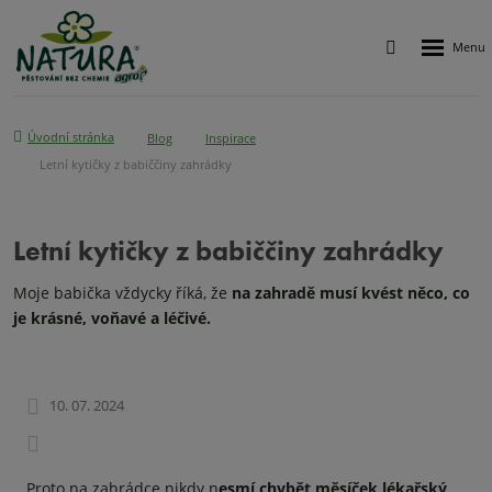
Rozbalen
Vyhledávání
menu
Úvodní stránka
Blog
Inspirace
Letní kytičky z babiččiny zahrádky
Letní kytičky z babiččiny zahrádky
Moje babička vždycky říká, že
na zahradě musí kvést něco, co
je krásné, voňavé a léčivé.
10. 07. 2024
Proto na zahrádce nikdy n
esmí chybět měsíček lékařský,