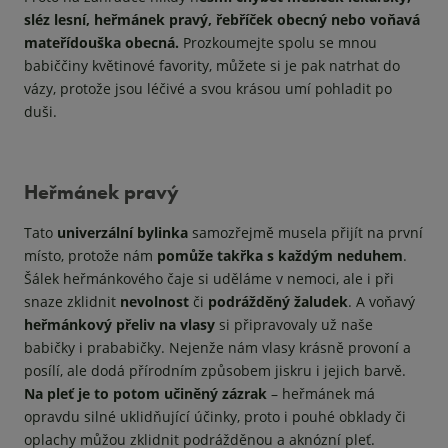
sléz lesní, heřmánek pravý, řebříček obecný nebo voňavá
mateřídouška obecná.
Prozkoumejte spolu se mnou
babiččiny květinové favority, můžete si je pak natrhat do
vázy, protože jsou léčivé a svou krásou umí pohladit po
duši.
Heřmánek pravý
Tato
univerzální bylinka
samozřejmě musela přijít na první
místo, protože nám
pomůže takřka s každým neduhem
.
Šálek heřmánkového čaje si uděláme v nemoci, ale i při
snaze zklidnit
nevolnost
či
podrážděný žaludek
. A voňavý
heřmánkový přeliv na vlasy
si připravovaly už naše
babičky i prababičky. Nejenže nám vlasy krásně provoní a
posílí, ale dodá přírodním způsobem jiskru i jejich barvě.
Na pleť je to potom učiněný zázrak
– heřmánek má
opravdu silné uklidňující účinky, proto i pouhé obklady či
oplachy můžou zklidnit podrážděnou a aknózní pleť.