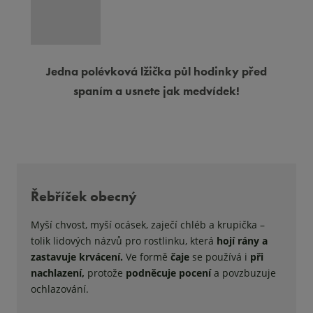
Jedna polévková lžička půl hodinky před
spaním a usnete jak medvídek!
Řebříček obecný
Myší chvost, myší ocásek, zaječí chléb a krupička –
tolik lidových názvů pro rostlinku, která
hojí rány a
zastavuje krvácení.
Ve formě
čaje
se používá i
při
nachlazení,
protože
podněcuje pocení
a povzbuzuje
ochlazování.