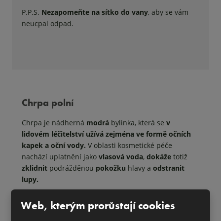
P.P.S.
Nezapomeňte na sítko do vany
, aby se vám
neucpal odpad.
Chrpa polní
Chrpa je nádherná
modrá
bylinka, která se
v
lidovém léčitelství užívá zejména ve formě očních
kapek a oční vody.
V oblasti kosmetické péče
nachází uplatnění jako
vlasová voda
,
dokáže
totiž
zklidnit
podrážděnou
pokožku
hlavy a
odstranit
lupy.
Web, kterým prorůstají cookies
Vlasová voda z chrpy