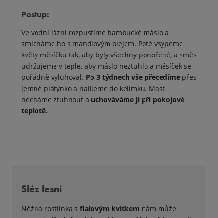
Postup:
Ve vodní lázni rozpustíme bambucké máslo a
smícháme ho s mandlovým olejem. Poté vsypeme
květy měsíčku tak, aby byly všechny ponořené, a směs
udržujeme v teple, aby máslo neztuhlo a měsíček se
pořádně vyluhoval.
Po 3 týdnech vše přecedíme
přes
jemné plátýnko a nalijeme do kelímku. Mast
necháme ztuhnout a
uchováváme ji při pokojové
teplotě.
Sléz lesní
Něžná rostlinka s
fialovým kvítkem
nám může