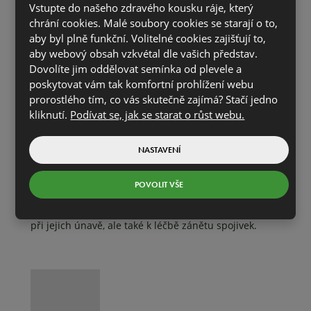
Vstupte do našeho zdravého kousku ráje, který
Vlasovou vodu si připravíme jednoduše, a to tak, že 2
chrání cookies. Malé soubory cookies se starají o to,
polévkové lžíce sušených květů chrpy zalijeme 250 ml
aby byl plně funkční. Volitelné cookies zajišťují to,
aby webový obsah vzkvétal dle vašich představ.
vroucí vody a necháme je 30 minut louhovat. Poté
Dovolíte jim oddělovat semínka od plevele a
výluh přecedíme a opláchneme jím čerstvé umyté
poskytovat vám tak komfortní prohlížení webu
vlasy.
prorostlého tím, co vás skutečně zajímá? Stačí jedno
kliknutí.
Podívat se, jak se starat o růst webu.
Oční voda z chrpy
Z čerstvých či sušených květů chrpy připravíme nálev
NASTAVENÍ
tak, že 2 kávové lžičky květů zalijeme 250 ml vroucí
vody a necháme 10 minut louhovat. Výluh následně
POVOLIT VŠE
scedíme a necháme vychladnout. Oční vodu pak
užíváme k výplachům podrážděných očí, k obkladům
při jejich únavě, ale také k léčbě zánětu spojivek.