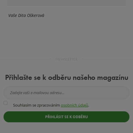
Vaše Dita Oškerová
NEWSLETTER
Přihlašte se k odběru našeho magazínu
Souhlasím
Souhlasím se zpracováním
osobních údajů
.
se
zpracováním
PŘIHLÁSIT SE K ODBĚRU
osobních
údajů
.
Formulář