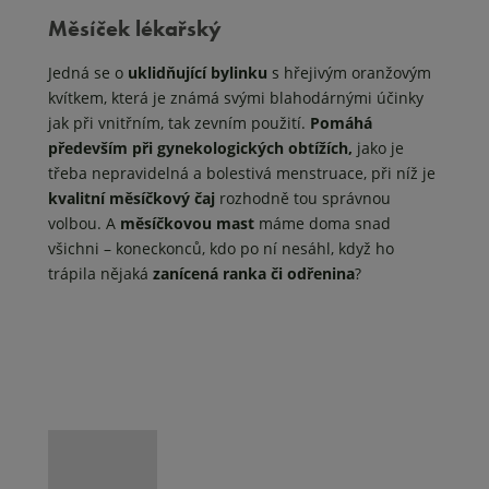
Měsíček lékařský
Jedná se o
uklidňující bylinku
s hřejivým oranžovým
kvítkem, která je známá svými blahodárnými účinky
jak při vnitřním, tak zevním použití.
Pomáhá
především při gynekologických obtížích,
jako je
třeba nepravidelná a bolestivá menstruace, při níž je
kvalitní měsíčkový čaj
rozhodně tou správnou
volbou. A
měsíčkovou mast
máme doma snad
všichni – koneckonců, kdo po ní nesáhl, když ho
trápila nějaká
zanícená ranka či odřenina
?