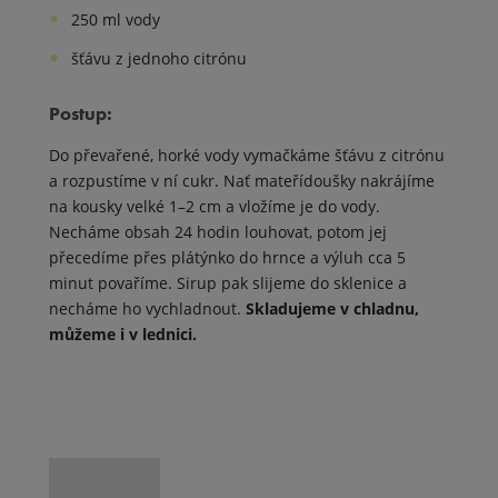
250 ml vody
šťávu z jednoho citrónu
Postup:
Do převařené, horké vody vymačkáme šťávu z citrónu
a rozpustíme v ní cukr. Nať mateřídoušky nakrájíme
na kousky velké 1–2 cm a vložíme je do vody.
Necháme obsah 24 hodin louhovat, potom jej
přecedíme přes plátýnko do hrnce a výluh cca 5
minut povaříme. Sirup pak slijeme do sklenice a
necháme ho vychladnout.
Skladujeme v chladnu,
můžeme i v lednici.