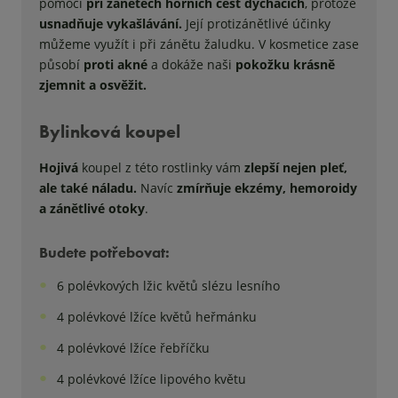
pomoci
při zánětech horních cest dýchacích
, protože
usnadňuje vykašlávání.
Její protizánětlivé účinky
můžeme využít i při zánětu žaludku. V kosmetice zase
působí
proti akné
a dokáže naši
pokožku krásně
zjemnit a osvěžit.
Bylinková koupel
Hojivá
koupel z této rostlinky vám
zlepší nejen pleť,
ale také náladu.
Navíc
zmírňuje ekzémy, hemoroidy
a zánětlivé otoky
.
Budete potřebovat:
6 polévkových lžic květů slézu lesního
4 polévkové lžíce květů heřmánku
4 polévkové lžíce řebříčku
4 polévkové lžíce lipového květu