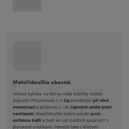
Mateřídouška obecná
Voňavá bylinka, na kterou naše babičky nedaly
dopustit! Připravovaly z ní
čaj
pomáhající
při silné
menstruaci
a přidávaly ji i do
čajových směsí proti
nachlazení.
Mateřídouška dobře působí
proti
suchému kašli
a hodí se i při potížích spojených s
plynatostí a kolikami. Pomůže také s křečemi