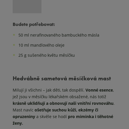
Budete potřebovat:
50 ml nerafinovaného bambuckého másla
10 ml mandlového oleje
25 g sušeného květu měsíčku
Hedvábně sametová měsíčková mast
Milují ji všichni – jak děti, tak dospělí.
Vonné esence
,
jež jsou v měsíčku lékařském obsažené, nás totiž
krásně uklidňují a obnovují naši vnitřní rovnováhu
.
Mast navíc
ošetřuje suchou kůži, ekzémy či
opruzeniny
a skvěle se hodí
pro miminka i těhotné
ženy.