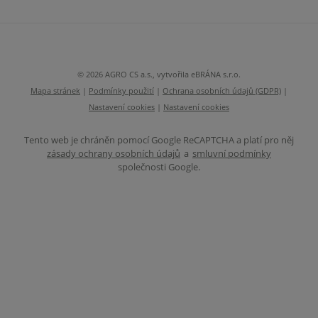
se
nepodařilo
odeslat.
© 2026 AGRO CS a.s., vytvořila eBRÁNA s.r.o.
Mapa stránek
|
Podmínky použití
|
Ochrana osobních údajů (GDPR)
|
Nastavení cookies
|
Nastavení cookies
Tento web je chráněn pomocí Google ReCAPTCHA a platí pro něj
zásady ochrany osobních údajů
a
smluvní podmínky
společnosti Google.