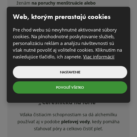
ženám
na poruchy menštruácie alebo
nepravidelný cyklus
lekári a bylinkári ju
,
Web, ktorým prerastajú cookies
odporúčajú
piť ženám pred pôrodom pre
posilnenie maternice a po ňom taktiež pre
Pre chod webu sú nevyhnutné aktivované súbory
posilnenie maternice,
ale aj na tvorbu
cookies. Na plnohodnotné poskytovanie služieb,
materského mlieka.
Pomáha aj ženám so
personalizáciu reklám a analýzu návštevnosti sú
sklonom k potretom.
A ani tu kamarátsky vzťah
však nutné povoliť aj voliteľné cookies. Kliknutím na
alchemilky voči ženám nekončí.
Čaj alebo tinktúru
nasledujúce tlačidlo, ich zapnete.
Viac informácií
môžu užívať aj ženy aj v klimaktériu,
kedy dokáže
bylinka tíšiť nepríjemné prejavy prechodu, ale
NASTAVENIE
pomôže aj ženám pri bylinnej liečbe slabosti
žltého telieska, ktoré býva príčinou neplodnosti.
POVOLIŤ VŠETKO
„Čerešnička na torte“
Vďaka čistiacim schopnostiam sa dá alchemilku
používať aj v podobe
pleťovej vody
, kedy pomáha
sťahovať póry a celkovo čistiť pleť.