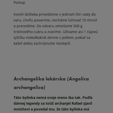
Postup
Koreň ibišteka privedieme v jednom litri vody do
varu, chvíľu povaríme, necháme lúhovať 10 minút
a precedíme. Do odvaru vmiešame 500 g
trstinového cukru a zvaríme. Užívame asi 1 čajovú
lyžičku niekoľkokrát denne s jedlom, pokiaľ sa
kašeľ alebo zachrípnutie nezlepší.
Archangelika lekárska
(Angelica
archangelica)
Táto bylinka nemá svoje meno iba tak. Podľa
dávnej legendy sa totiž archanjel Rafael zjavil
mníchovi a povedal mu, že táto bylinka má