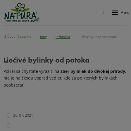
Rozbalen
Vyhledávání
menu
Úvodná stránka
Blog
Inšpirácia
Liečivé bylinky od potoka
Liečivé bylinky od potoka
Pokiaľ sa chystáte vyraziť na
zber byliniek do divokej prírody
,
nie je na škodu vopred vedieť, kde sa po ktorých bylinkách
poobzerať.
26. 07. 2021