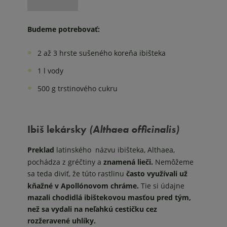
Budeme potrebovať:
2 až 3 hrste sušeného koreňa ibišteka
1 l vody
500 g trstinového cukru
Ibiš lekársky
(Althaea officinalis)
Preklad
latinského názvu ibišteka, Althaea,
pochádza z gréčtiny a
znamená lieči.
Nemôžeme
sa teda diviť, že túto rastlinu
často využívali už
kňažné v Apollónovom chráme.
Tie si údajne
mazali chodidlá ibištekovou masťou pred tým,
než sa vydali na neľahkú cestičku cez
rozžeravené uhlíky.