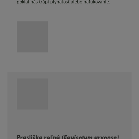
pokiaľ nás trápi plynatosť alebo nafukovanie.
Praslička roľná
(Equisetum arvense)