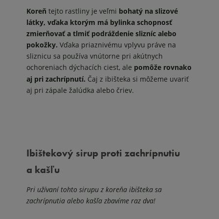
Koreň
tejto rastliny je veľmi
bohatý na slizové
látky, vďaka ktorým má bylinka schopnosť
zmierňovať a tlmiť podráždenie slizníc alebo
pokožky.
Vďaka priaznivému vplyvu práve na
sliznicu sa používa vnútorne pri akútnych
ochoreniach dýchacích ciest, ale
pomôže rovnako
aj pri zachrípnutí.
Čaj z ibišteka si môžeme uvariť
aj pri zápale žalúdka alebo čriev.
Ibištekový sirup proti zachrípnutiu
a kašľu
Pri užívaní tohto sirupu z koreňa ibišteka sa
zachrípnutia alebo kašľa zbavíme raz dva!