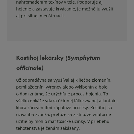
nahromadením toxínov v tele. Podporuje aj
hojenie a zastavuje krvácanie, je možné ju využiť
aj pri silnej menštruácii.
Kostihoj lekársky
(Symphytum
officinale)
Už odpradávna sa využíval aj k liečbe zlomenín,
pomliaždenín, výronov alebo vykĺbenín a bolo
o ňom známe, že urýchľuje proces hojenia. To
všetko dokáže vďaka účinnej látke zvanej allantoin,
ktorá zároveň tlmí zápalové procesy. Kostihoj sa
užíva iba zvonka, pretože sa zistilo, že vnútorné
užitie by mohlo mať toxické účinky. V priebehu
tehotenstva je ženám zakázaný.