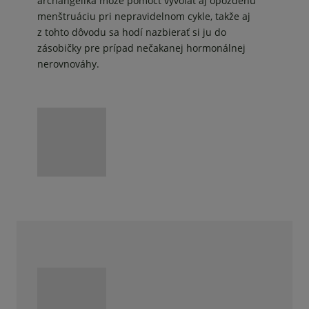
archangelika môže pomôcť vyvolať aj opozdenú
menštruáciu pri nepravidelnom cykle, takže aj
z tohto dôvodu sa hodí nazbierať si ju do
zásobičky pre prípad nečakanej hormonálnej
nerovnováhy.