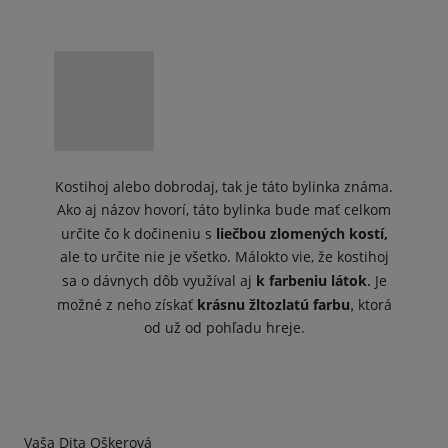
Kostihoj alebo dobrodaj, tak je táto bylinka známa.
Ako aj názov hovorí, táto bylinka bude mať celkom
určite čo k dočineniu s
liečbou zlomených kostí,
ale to určite nie je všetko. Málokto vie, že kostihoj
sa o dávnych dôb využíval aj
k farbeniu látok
Je
.
možné z neho získať
krásnu žltozlatú farbu
ktorá
,
od už od pohľadu hreje.
Vaša Dita Oškerová