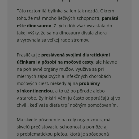
Táto roztomilá bylinka sa len tak nezdá. Okrem
toho, že má mnoho liečivých schopností
pamätá
,
ešte dinosaurov
Z tých dôb však vyrastala do
.
takej výšky, že sa na dinosaury dívala zhora
a vyrovnala sa veľkej rade stromov.
Praslička je
preslávená svojimi diuretickými
účinkami a pôsobí na močové cesty
, ale hlavne
na pohlavné orgány mužov. Využíva sa pri
miernych zápalových a infekčných chorobách
močových ciest, niekedy aj na
problémy
s inkontinenciou,
a to už po pôrode alebo
v starobe. Bylinkári Vám ju často odporúčajú aj vo
chvíli, keď Vaše dieťa trpí nočným pomočovaním.
Má skvelé pôsobenie na celý organizmus, má
skvelú prečisťovaciu schopnosť a pomôže aj
s problematickou pleťou, ktorá je spôsobená