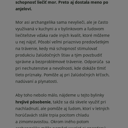
schopnosť liečiť mor. Preto aj dostala meno po
anjelovi.
Mor asi archangelika sama nevylieči, ale je často
využívaná v kuchyni a v bylinkovom a ľudovom
liečiteľstve vďaka rade iných kvalít, ktoré môžeme
u nej nájsť. Pôsobí veľmi priaznivo predovšetkým
na trávenie, kedy má schopnosť stimulovať
produkciu žalúdočných štiav a tým povzbudiť
správne a bezproblémové trávenie. Odporúča sa
pri nechutenstve a nevoľnosti, kde dokáže tlmiť
tieto príznaky. Pomôže aj pri žalúdočných kŕčoch,
nadúvaní a plynatosti.
Aby toho nebolo málo, nájdeme u tejto bylinky
hrejivé pôsobenie
takže sa dá skvele využiť pri
,
nachladnutí, ale pomôže aj ľudom, ktorí v letných
horúčavách stále trpia pocitom chladu
a zimomravosťou. Okrom iného potom