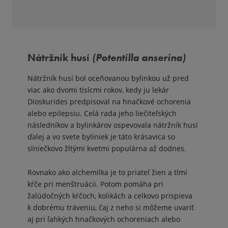
Nátržník husí
(Potentilla anserina)
Nátržník husí bol oceňovanou bylinkou už pred
viac ako dvomi tisícmi rokov, kedy ju lekár
Dioskurides predpisoval na hnačkové ochorenia
alebo epilepsiu. Celá rada jeho liečiteľských
následníkov a bylinkárov ospevovala nátržník husí
ďalej a vo svete byliniek je táto krásavica so
slniečkovo žltými kvetmi populárna až dodnes.
Rovnako ako alchemilka je to priateľ žien a tlmí
kŕče pri menštruácii. Potom pomáha pri
žalúdočných kŕčoch, kolikách a celkovo prispieva
k dobrému tráveniu, čaj z neho si môžeme uvariť
aj pri ľahkých hnačkových ochoreniach alebo