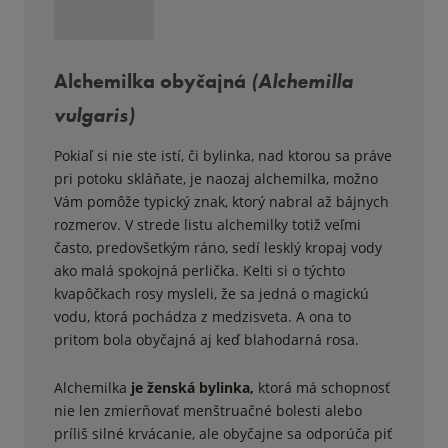
Alchemilka obyčajná
(Alchemilla
vulgaris)
Pokiaľ si nie ste istí, či bylinka, nad ktorou sa práve
pri potoku skláňate, je naozaj alchemilka, možno
Vám pomôže typický znak, ktorý nabral až bájnych
rozmerov. V strede listu alchemilky totiž veľmi
často, predovšetkým ráno, sedí lesklý kropaj vody
ako malá spokojná perlička. Kelti si o týchto
kvapôčkach rosy mysleli, že sa jedná o magickú
vodu, ktorá pochádza z medzisveta. A ona to
pritom bola obyčajná aj keď blahodarná rosa.
Alchemilka
je ženská bylinka,
ktorá má schopnosť
nie len zmierňovať menštruačné bolesti alebo
príliš silné krvácanie, ale obyčajne sa odporúča piť