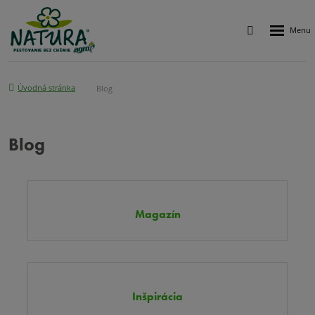
Rozbalen
Vyhledávání
menu
Úvodná stránka
Blog
Blog
Magazín
Inšpirácia