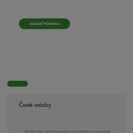
Výrobky
UKÁZAŤ PONUKU
Časté otázky
Prečo nie sú hnojivá a substráty označené