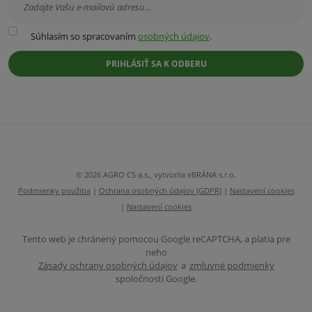
Súhlasím
Súhlasím so spracovaním
osobných údajov
.
so
spracovaním
PRIHLÁSIŤ SA K ODBERU
osobných
údajov
.
Formulár
sa
nepodarilo
odoslať
© 2026 AGRO CS a.s., vytvorila eBRÁNA s.r.o.
Podmienky použitia
|
Ochrana osobných údajov (GDPR)
|
Nastavení cookies
|
Nastavení cookies
Tento web je chránený pomocou Google reCAPTCHA, a platia pre
neho
Zásady ochrany osobných údajov
a
zmluvné podmienky
spoločnosti Google.