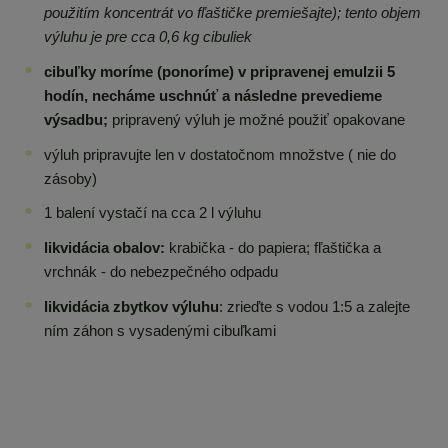
použitím koncentrát vo fľaštičke premiešajte); tento objem
výluhu je pre cca 0,6 kg cibuliek
cibuľky moríme (ponoríme) v pripravenej emulzii 5
hodín, necháme uschnúť a následne prevedieme
výsadbu;
pripravený výluh je možné použiť opakovane
výluh pripravujte len v dostatočnom množstve ( nie do
zásoby)
1 balení vystačí na cca 2 l výluhu
likvidácia obalov:
krabička - do papiera; fľaštička a
vrchnák - do nebezpečného odpadu
likvidácia zbytkov výluhu
: zrieďte s vodou 1:5 a zalejte
ním záhon s vysadenými cibuľkami