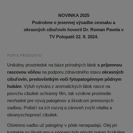
NOVINKA 2025
Podrobne o jesennej výsadbe cesnaku a
okrasných cibuľovín hovoril Dr. Roman Pavela v
TV Polopatě 22. 9. 2024.
POPIS PRODUKTU
Unikátny prostriedok na báze prírodných látok
s príjemnou
rascovou vôňou
na podporu zdravotného stavu
okrasných
cibuľovín, predovšetkým voči fytopatogénnym pôdnym
hubám
. Výluh vytvára z aromatických látok rasce na
povrchu cibuliek ochranný film, tak vznikne prostredie
nevhodné pre vývoj patogénov a škodcom prenosných
sadbou. Potlačí sa ich rozvoj a zároveň zvýši vitalita a
obranyschopnosť cibuliek.
Ošetrenú sadbu už patogény v pôde nenapadajú. Olej pri
kontakte so škodcami a spórami húb pôsobí potom fyzikálne.