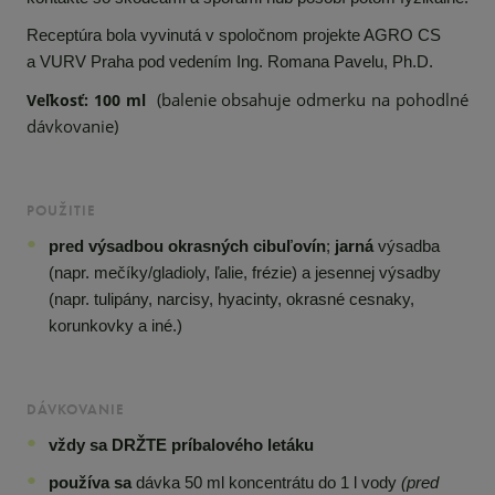
Receptúra bola vyvinutá v spoločnom projekte AGRO CS
a VURV Praha pod vedením Ing. Romana Pavelu, Ph.D.
(balenie obsahuje odmerku na pohodlné
Veľkosť: 100 ml
dávkovanie)
POUŽITIE
pred výsadbou okrasných cibuľovín
;
jarná
výsadba
(napr. mečíky/gladioly, ľalie, frézie) a jesennej
výsadby
(napr. tulipány, narcisy, hyacinty, okrasné cesnaky,
korunkovky a iné.)
DÁVKOVANIE
vždy sa DRŽTE príbalového letáku
používa sa
dávka 50 ml koncentrátu do 1 l vody
(pred