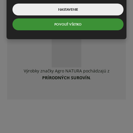
NASTAVENIE
Certifikácia potvrdzuje, že skutočne sa jedná o
POVOLIŤ VŠETKO
PESTOVANIE BEZ CHÉMIE
.
Výrobky značky Agro NATURA pochádzajú z
PRÍRODNÝCH SUROVÍN
.