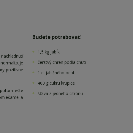
Budete potrebovať
:
1,5 kg jabĺk
 nachladnutí
čerstvý chren podľa chuti
 normalizuje
ry pozitívne
1 dl jablčného ocot
400 g cukru krupice
 potom ešte
šťava z jedného citrónu
remiešame a