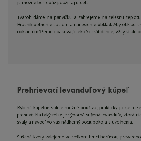
je možné bez obáv použiť aj u detí.
Tvaroh dáme na panvičku a zahrejeme na telesnú teplotu,
Hrudník potrieme sadlom a nanesieme obklad. Aby obklad d
obkladu môžeme opakovať niekoľkokrát denne, vždy si ale p
Prehrievací levanduľový kúpeľ
Bylinné kúpeľné soli je možné používať prakticky počas cel
prehriať. Na taký relax je výborná sušená levanduľa, ktorá n
svaly a navodí vo vás nádherný pocit pokoja a uvoľnenia.
Sušené kvety zalejeme vo veľkom hrnci horúcou, prevaren