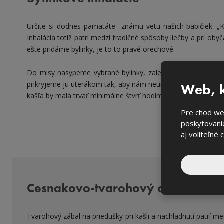
Určite si dodnes pamätáte známu vetu našich babičiek: „K
Inhalácia totiž patrí medzi tradičné spôsoby liečby a pri oby
ešte pridáme bylinky, je to to pravé orechové.
Do misy nasypeme vybrané bylinky, zalejeme horúcou vod
prikryjeme ju uterákom tak, aby nám neunikalo príliš veľa p
Web, k
kašľa by mala trvať minimálne štvrť hodiny, ale pokiaľ to vy
Pre chod we
poskytovanie
aj voliteľné 
Cesnakovo-tvarohový obklad
Tvarohový zábal na priedušky pri kašli a nachladnutí patrí 