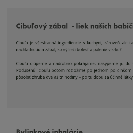
Cibuľový zábal - liek našich babič
Cibuľa je všestranná ingrediencie v kuchyni, zároveň ale t
nachladnutiu a zábal, ktorý lieči bolesť a pálenie v krku?
Cibuľu olúpeme a nadrobno pokrájame, nasypeme ju do v
Podusenú cibuľu potom rozložíme po jednom po dlhšom okr
pôsobiť zhruba dve až tri hodiny – po tu dobu sa účinné látky
Bylinkové inhalácie