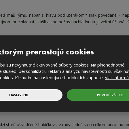
eď máš rýmu, napar si hlavu pod uterákom.“ Inak povedané – napa
čajnom prechladnutí, kašli alebo počas nachladnutia je veľmi účinná. 
ou a necháme ju chvíľu lúhovať. Potom opatrne nakloníme hlavu n
ary. Zavrieme oči a pomaly dýchame. Správna inhalácia pri nachladnutí
torým prerastajú cookies
držíme, nevadí, keď si ju predĺžime na 30 minút. Liečbu opakujeme dva
bu sú nevyhnutné aktivované súbory cookies. Na plnohodnotné
 služieb, personalizáciu reklám a analýzu návštevnosti sú však nu
cookies. Kliknutím na nasledujúce tlačidlo, ich zapnete.
Viac informác
NASTAVENIE
POVOLIŤ VŠETKO
medzi staré osvedčené babičkovské rady. Jedná sa o celkom prírodnú m