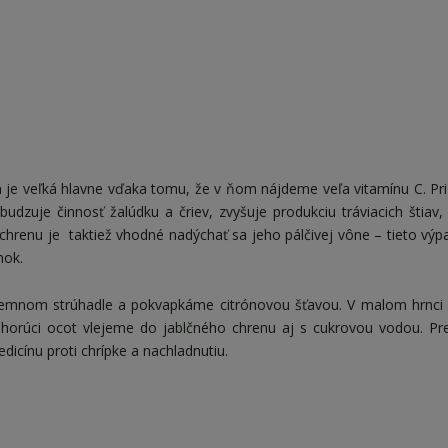
ila je veľká hlavne vďaka tomu, že v ňom nájdeme veľa vitamínu C. Pri
zbudzuje činnosť žalúdku a čriev, zvyšuje produkciu tráviacich štiav,
 chrenu je taktiež vhodné nadýchať sa jeho pálčivej vône – tieto výpa
inok.
jemnom strúhadle a pokvapkáme citrónovou šťavou. V malom hrnci
a horúci ocot vlejeme do jablčného chrenu aj s cukrovou vodou. P
icínu proti chrípke a nachladnutiu.