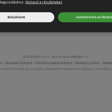
kapcsoláshoz.
Mutasd a részleteket
sóink
Souhlasím
Souhlasím se zpracováním
osobních údajů
.
BEÁLLÍTÁSOK
ENGEDÉLYEZNI AZ ÖSSZESE
se
Nem
zpracováním
sikerült
osobních
údajů
.
elküldeni
az
űrlapot.
© 2026 AGRO CS a.s., létre hozta az eBRÁNA s.r.o.
ép
|
Használati feltételek
|
Személyes adatok védelme
|
Nastavení cookies
|
Nastav
 reCAPTCHA védi, és a Google adatvédelmi irányelvei és Általános Szerződési F