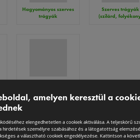
Hagyományos szerves
Szerves trágyák
trágyák
(szilárd, folyékon
Fűmagkeverék
boldal, amelyen keresztül a cooki
ednek
ödéséhez elengedhetetlen a cookiek aktiválása. A teljeskörű szo
 a hirdetések személyre szabásához és a látogatottság elemzés
HÍRLEVÉL
kséges a választható cookiek engedélyezése. Kattintson a köve