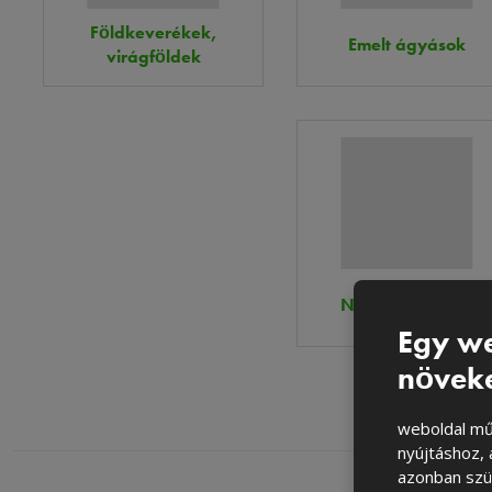
Földkeverékek,
Emelt ágyások
virágföldek
Növényvédelem
Egy we
növek
weboldal műk
nyújtáshoz,
azonban szü