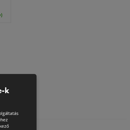
y)
e-k
lgáltatás
éhez
tkező