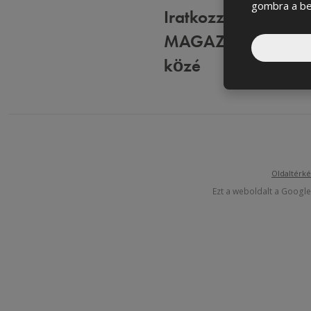
gombra a be
Iratkozzál fel a
MAGAZINUNK olva
közé
Oldaltérk
Ezt a weboldalt a Google