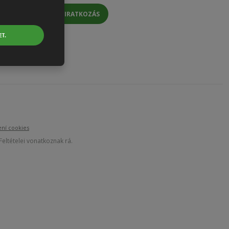
HÍRLEVÉL FELIRATKOZÁS
T.
ení cookies
eltételei vonatkoznak rá.