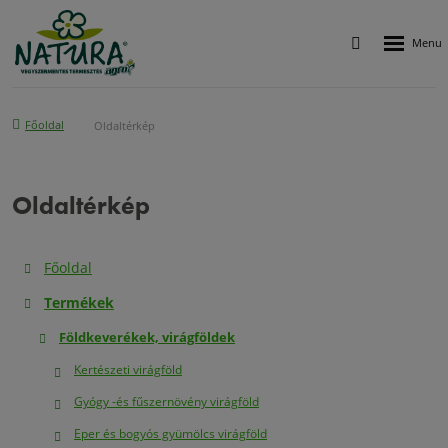
Rozbalen
Vyhledávání
menu
Főoldal
Oldaltérkép
Oldaltérkép
Főoldal
Termékek
Földkeverékek, virágföldek
Kertészeti virágföld
Gyógy -és fűszernövény virágföld
Eper és bogyós gyümölcs virágföld