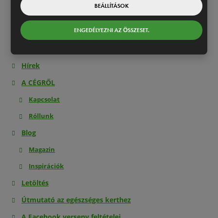
BEÁLLÍTÁSOK
Tanácsadás
ENGEDÉLYEZNI AZ ÖSSZESET.
Felhasználási feltételek
Adatvédelmi irányelvek
Hírek
A CÉGRŐL
Kapcsolat
Róllunk
Blog
Magazin
Inspirációk
Letöltés
Útmutató az egészséges kerthez
A Facebook verseny feltételei