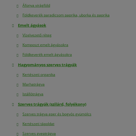
Áfonya virágföld
Földkeverék paradicsom paprika, uborka és paprika
Emelt ágyások
Vízelvezető réteg
Komposzt emelt ágyásokra
Földkeverék emelt ágyásokra
Hagyományos szerves trágyák
Kertészeti organika
Marhatrágya
Istállótrágya
Szerves trágyák (szilárd, folyékony)
Szerves trágya eper és bogyós gyümölcs
Kertészeti tápoldat
Szerves gyeptrágya