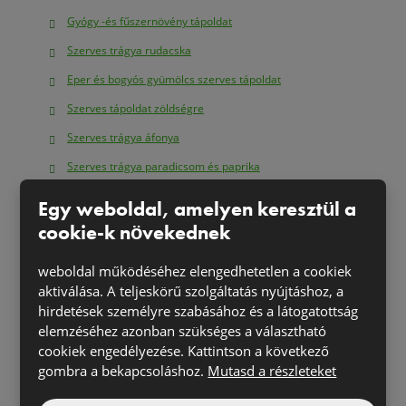
Gyógy -és fűszernövény tápoldat
Szerves trágya rudacska
Eper és bogyós gyümölcs szerves tápoldat
Szerves tápoldat zöldségre
Szerves trágya áfonya
Szerves trágya paradicsom és paprika
Szerves trágya uborka, cukkini, tök és dinnye
Egy weboldal, amelyen keresztül a
Növényvédelem
cookie-k növekednek
Rock Effect
weboldal működéséhez elengedhetetlen a cookiek
Gyógynövénykeverék átkákra
aktiválása. A teljeskörű szolgáltatás nyújtáshoz, a
hirdetések személyre szabásához és a látogatottság
Gyógynövénykeverék penész ellen
elemzéséhez azonban szükséges a választható
Fűmagkeverék
cookiek engedélyezése. Kattintson a következő
gombra a bekapcsoláshoz.
Mutasd a részleteket
Fűmagkeverék virágzó rét
Symfónia fény 3 in 1